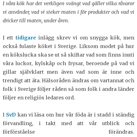
I våra kök har det verkligen svängt vad gäller vilka råvaror
vi använder, vad vi steker maten i för produkter och vad vi
dricker till maten, under åren.
I ett
tidigare
inlägg skrev vi om snygga kök, men
också fulaste köket i Sverige. Liksom modet på hur
en kökslucka ska se ut så skiftar vad som finns inuti
våra luckor, kylskåp och frysar, beroende på vad vi
gillar självklart men även vad som är inne och
trendigt att äta. Hälsoråden ändras om vartannat och
folk i Sverige följer råden så som folk i andra länder
följer en religiös ledares ord.
I
SvD
kan vi läsa om hur vår föda är i stadd i ständig
förvandling, i takt med att vår utblick och
förförståelse förändras.