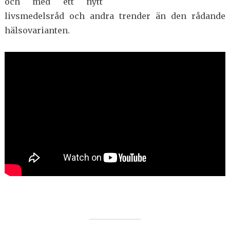
och med ett nytt
livsmedelsråd och andra trender än den rådande
hälsovarianten.