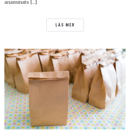
anammats […]
LÄS MER