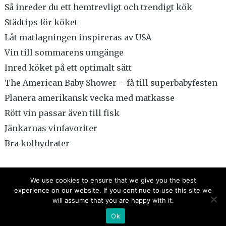
Så inreder du ett hemtrevligt och trendigt kök
Städtips för köket
Låt matlagningen inspireras av USA
Vin till sommarens umgänge
Inred köket på ett optimalt sätt
The American Baby Shower – få till superbabyfesten
Planera amerikansk vecka med matkasse
Rött vin passar även till fisk
Jänkarnas vinfavoriter
Bra kolhydrater
We use cookies to ensure that we give you the best
experience on our website. If you continue to use this site we
will assume that you are happy with it.
COPYRIGHT © 2026 SOUTHERN KITCHEN
Ok